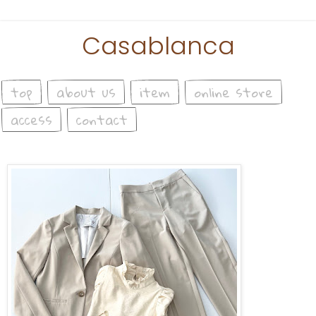
Casablanca
top
about us
item
online store
access
contact