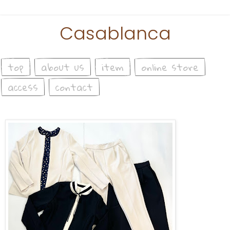
Casablanca
top
about us
item
online store
access
contact