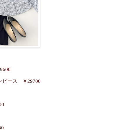
600
ピース ￥29700
0
50