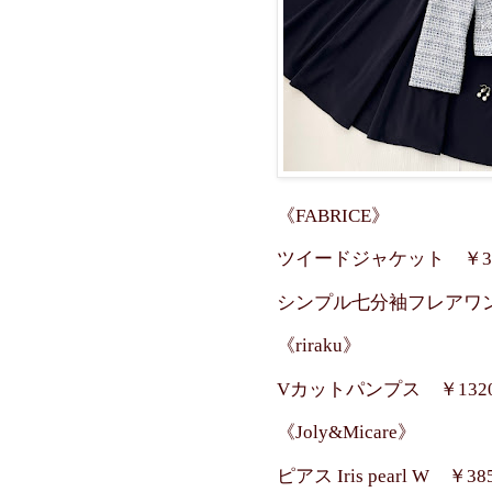
《FABRICE》
ツイードジャケット ￥39
シンプル七分袖フレアワン
《riraku》
Vカットパンプス ￥1320
《Joly&Micare》
ピアス Iris pearl W ￥38