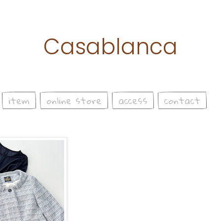
Casablanca
item
online store
access
contact