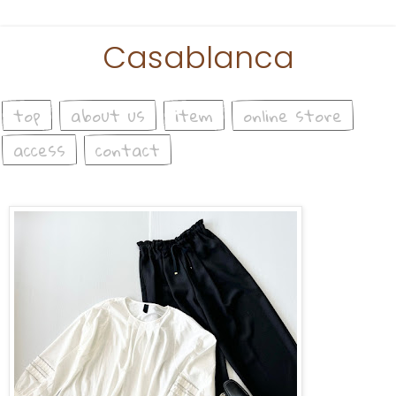
Casablanca
top
about us
item
online store
access
contact