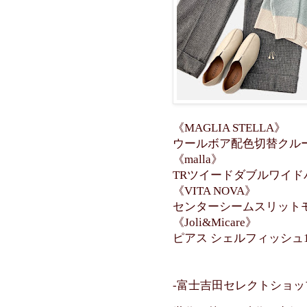
《MAGLIA STELLA》
ウールボア配色切替クルー
《malla》
TRツイードダブルワイドパ
《VITA NOVA》
センターシームスリットモ
《Joli&Micare》
ピアス シェルフィッシュ1
-富士吉田セレクトショップ C