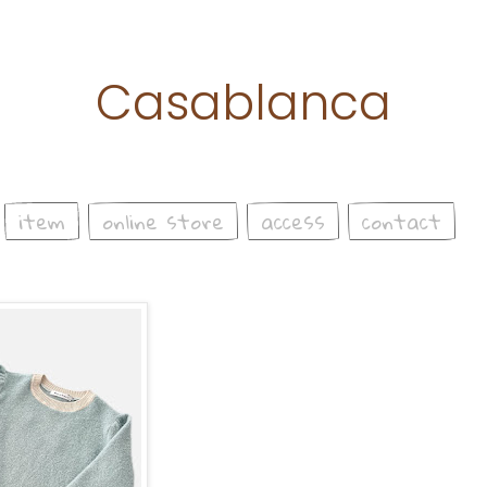
Casablanca
item
online store
access
contact