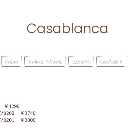
Casablanca
item
online store
access
contact
￥4290
202 ￥3740
201 ￥3300