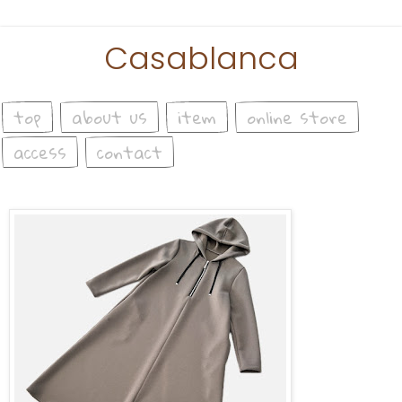
Casablanca
top
about us
item
online store
access
contact