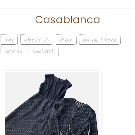
Casablanca
top
about us
item
online store
access
contact