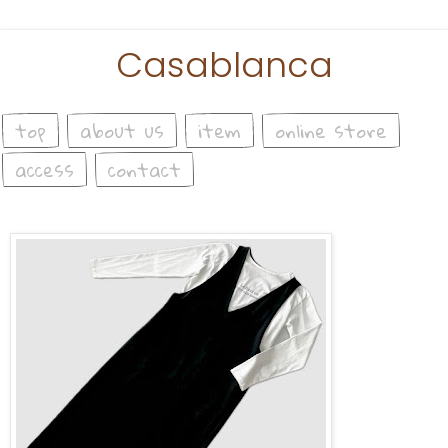
Casablanca
top
about us
item
online store
access
contact