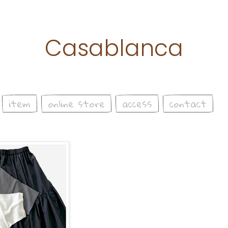
Casablanca
item
online store
access
contact