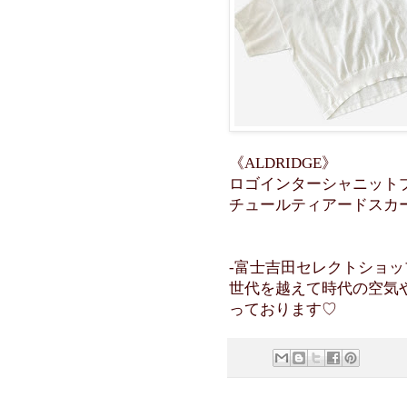
《ALDRIDGE》
ロゴインターシャニットプ
チュールティアードスカート
-富士吉田セレクトショップ C
世代を越えて時代の空気
っております♡