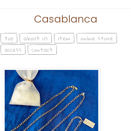
Casablanca
top
about us
item
online store
access
contact