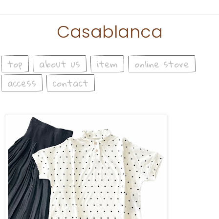
Casablanca
top
about us
item
online store
access
contact