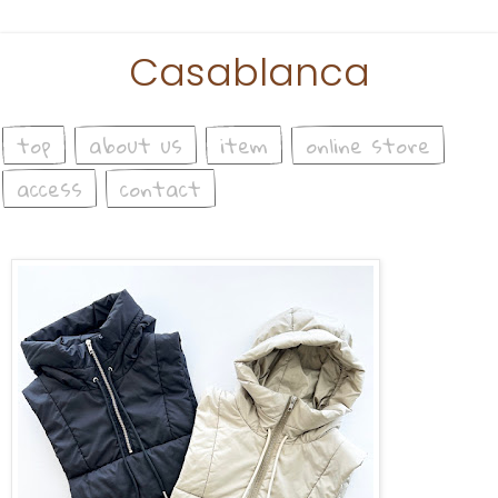
Casablanca
top
about us
item
online store
access
contact