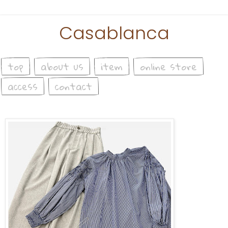
Casablanca
top
about us
item
online store
access
contact