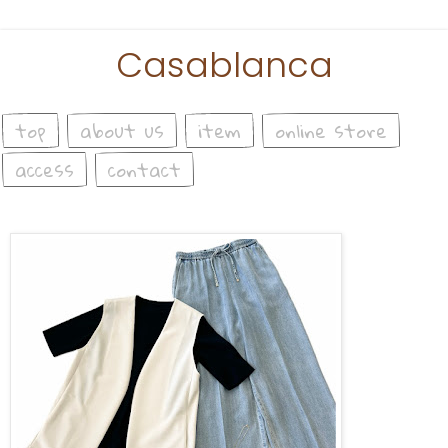
Casablanca
top
about us
item
online store
access
contact