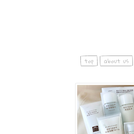
top
about us