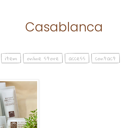
Casablanca
item
online store
access
contact