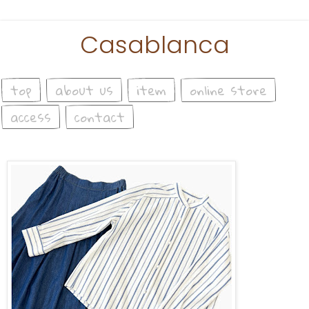
Casablanca
top
about us
item
online store
access
contact