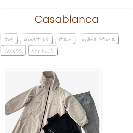
Casablanca
top
about us
item
online store
access
contact