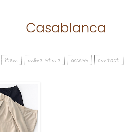
Casablanca
item
online store
access
contact