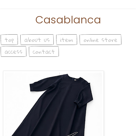
Casablanca
top
about us
item
online store
access
contact