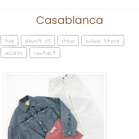
Casablanca
top
about us
item
online store
access
contact