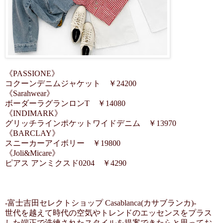
《PASSIONE》
コクーンデニムジャケット ￥24200
《Sarahwear》
ボーダーラグランロンT ￥14080
《INDIMARK》
グリッチラインポケットワイドデニム ￥13970
《BARCLAY》
スニーカーアイボリー ￥19800
《Joli&Micare》
ピアス アンミクスド0204 ￥4290
-富士吉田セレクトショップ Casablanca(カサブランカ)-
世代を越えて時代の空気やトレンドのエッセンスをプラス
した端正で洗練されたスタイルを提案できたらと思ってお