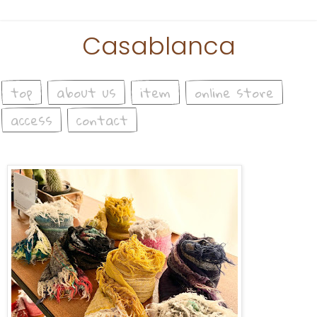
Casablanca
top
about us
item
online store
access
contact