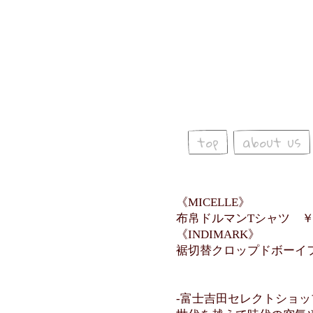
top
about us
《MICELLE》
布帛ドルマンTシャツ ￥1
《INDIMARK》
裾切替クロップドボーイフ
-富士吉田セレクトショップ C