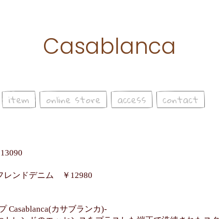
Casablanca
item
online store
access
contact
3090
レンドデニム ￥12980
asablanca(カサブランカ)-