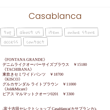
Casablanca
top
about us
item
online store
access
contact
《FONTANA GRANDE》
デニムライクオーバーサイズブラウス ￥15180
《TACHIBANA》
東炊きセミワイドパンツ ￥18700
《KISCO》
グルカサンダル ライトブラウン ￥11000
《Joli&Micare》
ピアス マルマットクオーツ0201 ￥3300
-富士吉田セレクトショップ Casablanca(カサブランカ)-