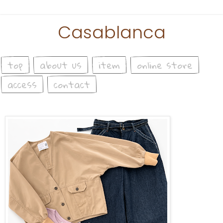
Casablanca
top
about us
item
online store
access
contact