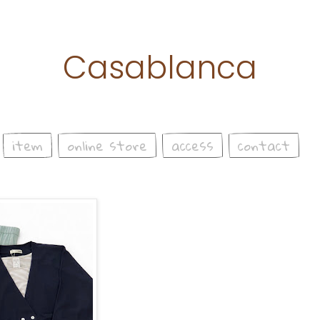
Casablanca
item
online store
access
contact