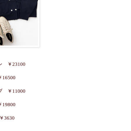
￥23100
6500
￥11000
9800
3630